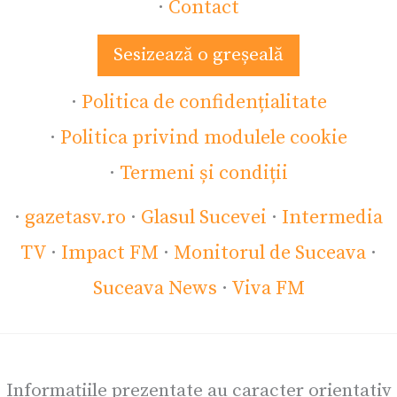
·
Contact
Sesizează o greșeală
·
Politica de confidențialitate
·
Politica privind modulele cookie
·
Termeni și condiții
·
gazetasv.ro
·
Glasul Sucevei
·
Intermedia
TV
·
Impact FM
·
Monitorul de Suceava
·
Suceava News
·
Viva FM
Informațiile prezentate au caracter orientativ