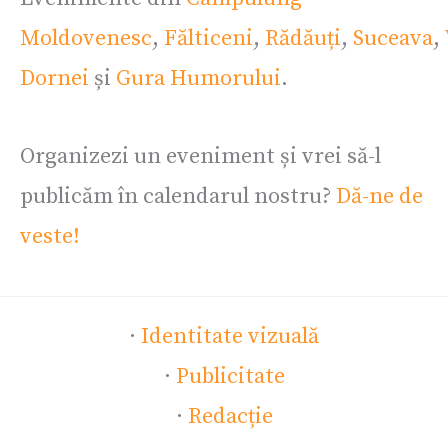
Moldovenesc
,
Fălticeni
,
Rădăuți
,
Suceava
,
Dornei
și
Gura Humorului
.
Organizezi un eveniment și vrei să-l
publicăm în calendarul nostru?
Dă-ne de
veste!
·
Identitate vizuală
·
Publicitate
·
Redacție