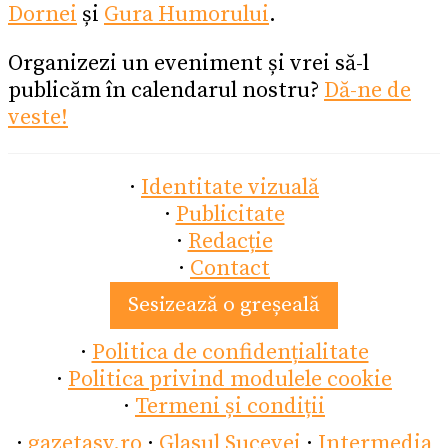
Dornei
și
Gura Humorului
.
Organizezi un eveniment și vrei să-l
publicăm în calendarul nostru?
Dă-ne de
veste!
·
Identitate vizuală
·
Publicitate
·
Redacție
·
Contact
Sesizează o greșeală
·
Politica de confidențialitate
·
Politica privind modulele cookie
·
Termeni și condiții
·
gazetasv.ro
·
Glasul Sucevei
·
Intermedia