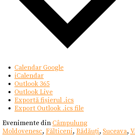
Calendar Google
iCalendar
Outlook 365
Outlook Live
Exportă fișierul .ics
Export Outlook .ics file
Evenimente din
Câmpulung
Moldovenesc
,
Fălticeni
,
Rădăuți
,
Suceava
,
V