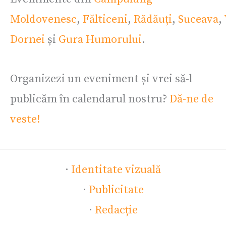
Moldovenesc
,
Fălticeni
,
Rădăuți
,
Suceava
,
Dornei
și
Gura Humorului
.
Organizezi un eveniment și vrei să-l
publicăm în calendarul nostru?
Dă-ne de
veste!
·
Identitate vizuală
·
Publicitate
·
Redacție