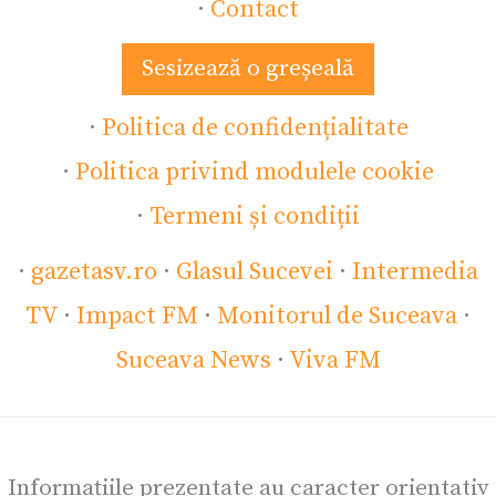
·
Contact
Sesizează o greșeală
·
Politica de confidențialitate
·
Politica privind modulele cookie
·
Termeni și condiții
·
gazetasv.ro
·
Glasul Sucevei
·
Intermedia
TV
·
Impact FM
·
Monitorul de Suceava
·
Suceava News
·
Viva FM
Informațiile prezentate au caracter orientativ