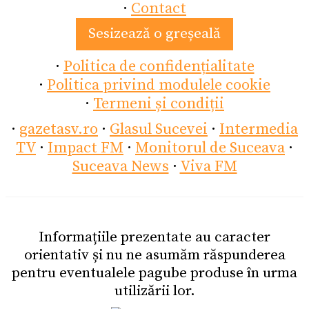
·
Contact
Sesizează o greșeală
·
Politica de confidențialitate
·
Politica privind modulele cookie
·
Termeni și condiții
·
gazetasv.ro
·
Glasul Sucevei
·
Intermedia
TV
·
Impact FM
·
Monitorul de Suceava
·
Suceava News
·
Viva FM
Informațiile prezentate au caracter
orientativ și nu ne asumăm răspunderea
pentru eventualele pagube produse în urma
utilizării lor.