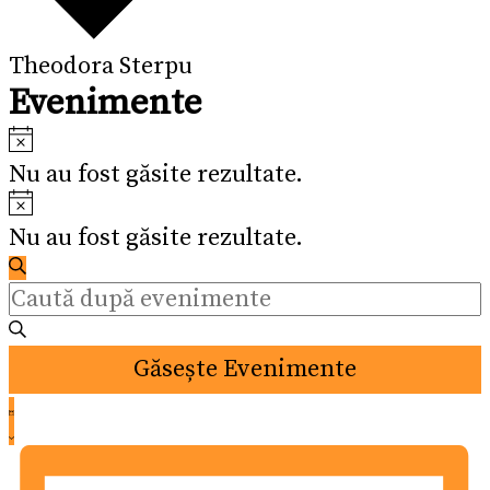
Theodora Sterpu
Evenimente
Notificare
Nu au fost găsite rezultate.
Notificare
Nu au fost găsite rezultate.
Navigare
Caută
Introdu
în
cuvântul
cheie.
vizualizări
Găsește Evenimente
Caută
și
Navigare
Evenimente
Listă
după
în
căutare
cuvântul
vizualizări