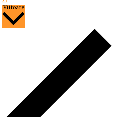
Zi
Selectează
Viitoare
data.