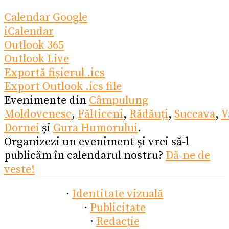
Calendar Google
iCalendar
Outlook 365
Outlook Live
Exportă fișierul .ics
Export Outlook .ics file
Evenimente din
Câmpulung
Moldovenesc
,
Fălticeni
,
Rădăuți
,
Suceava
,
V
Dornei
și
Gura Humorului
.
Organizezi un eveniment și vrei să-l
publicăm în calendarul nostru?
Dă-ne de
veste!
·
Identitate vizuală
·
Publicitate
·
Redacție