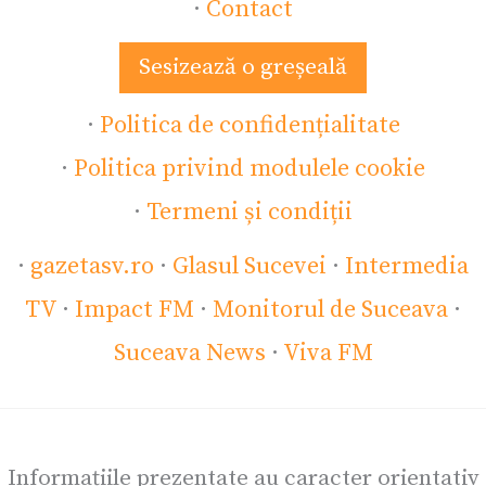
·
Contact
Sesizează o greșeală
·
Politica de confidențialitate
·
Politica privind modulele cookie
·
Termeni și condiții
·
gazetasv.ro
·
Glasul Sucevei
·
Intermedia
TV
·
Impact FM
·
Monitorul de Suceava
·
Suceava News
·
Viva FM
Informațiile prezentate au caracter orientativ