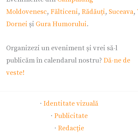
Moldovenesc
,
Fălticeni
,
Rădăuți
,
Suceava
,
Dornei
și
Gura Humorului
.
Organizezi un eveniment și vrei să-l
publicăm în calendarul nostru?
Dă-ne de
veste!
·
Identitate vizuală
·
Publicitate
·
Redacție