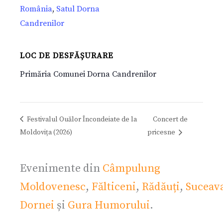
România
,
Satul Dorna
Candrenilor
LOC DE DESFĂȘURARE
Primăria Comunei Dorna Candrenilor
Festivalul Ouălor Încondeiate de la
Concert de
Moldovița (2026)
pricesne
Evenimente din
Câmpulung
Moldovenesc
,
Fălticeni
,
Rădăuți
,
Suceav
Dornei
și
Gura Humorului
.