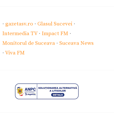
·
gazetasv.ro
·
Glasul Sucevei
·
Intermedia TV
·
Impact FM
·
Monitorul de Suceava
·
Suceava News
·
Viva FM