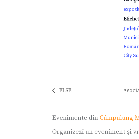
expoziț
Etiche
Județu
Munici
Român
City S
ELSE
Asocia
Evenimente din
Câmpulung M
Organizezi un eveniment și vr