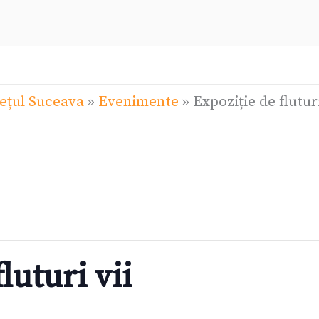
ețul Suceava
»
Evenimente
»
Expoziție de fluturi
luturi vii