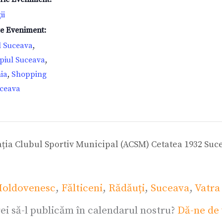
ii
te Eveniment:
l Suceava
,
piul Suceava
,
ia
,
Shopping
uceava
ția Clubul Sportiv Municipal (ACSM) Cetatea 1932 Suce
oldovenesc
,
Fălticeni
,
Rădăuți
,
Suceava
,
Vatra
ei să-l publicăm în calendarul nostru?
Dă-ne de 