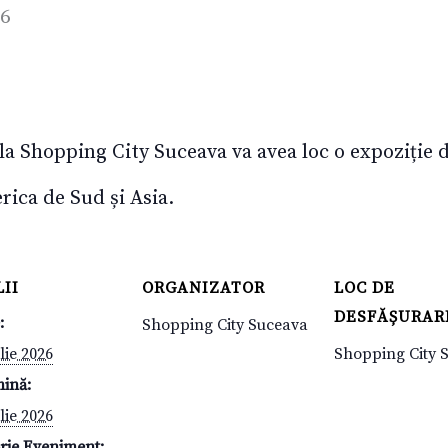
26
la Shopping City Suceava va avea loc o expoziție de
rica de Sud și Asia.
II
ORGANIZATOR
LOC DE
DESFĂȘURAR
:
Shopping City Suceava
lie 2026
Shopping City 
mină:
lie 2026
rie Eveniment: