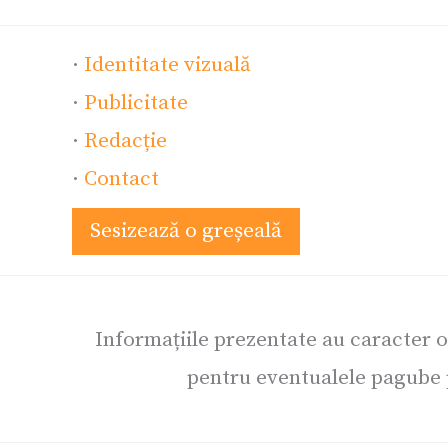
·
Identitate vizuală
·
Publicitate
·
Redacție
·
Contact
Sesizează o greșeală
Informațiile prezentate au caracter 
pentru eventualele pagube p