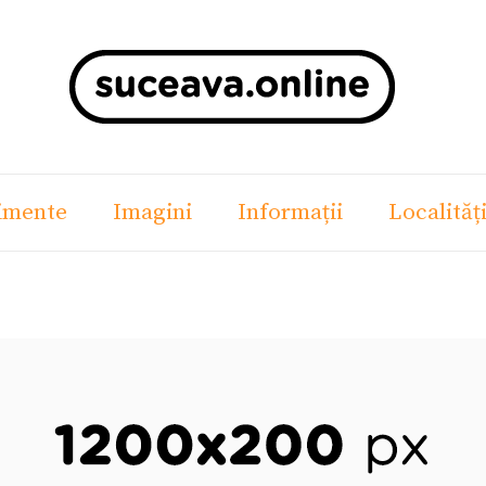
imente
Imagini
Informații
Localităț