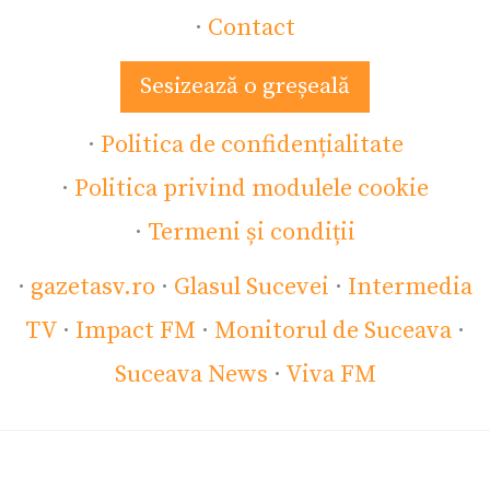
·
Contact
Sesizează o greșeală
·
Politica de confidențialitate
·
Politica privind modulele cookie
·
Termeni și condiții
·
gazetasv.ro
·
Glasul Sucevei
·
Intermedia
TV
·
Impact FM
·
Monitorul de Suceava
·
Suceava News
·
Viva FM