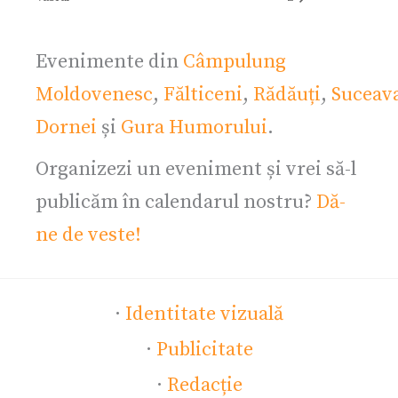
Evenimente din
Câmpulung
Moldovenesc
,
Fălticeni
,
Rădăuți
,
Suceav
Dornei
și
Gura Humorului
.
Organizezi un eveniment și vrei să-l
publicăm în calendarul nostru?
Dă-
ne de veste!
·
Identitate vizuală
·
Publicitate
·
Redacție