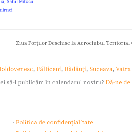
ia
,
Satul Mitocu
mirnei
Ziua Porților Deschise la Aeroclubul Teritorial
oldovenesc
,
Fălticeni
,
Rădăuți
,
Suceava
,
Vatra
ei să-l publicăm în calendarul nostru?
Dă-ne de 
·
Politica de confidențialitate