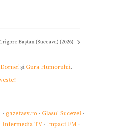
 Grigore Baștan (Suceava) (2026)
 Dornei
și
Gura Humorului
.
veste!
·
gazetasv.ro
·
Glasul Sucevei
·
Intermedia TV
·
Impact FM
·