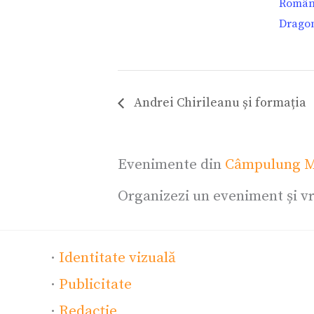
Român
Drago
Andrei Chirileanu și formația
Evenimente din
Câmpulung M
Organizezi un eveniment și vr
·
Identitate vizuală
·
Publicitate
·
Redacție