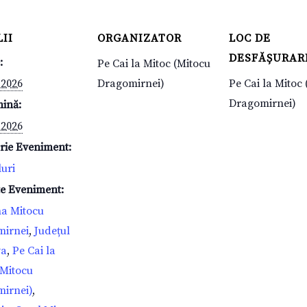
II
ORGANIZATOR
LOC DE
DESFĂȘURAR
:
Pe Cai la Mitoc (Mitocu
 2026
Dragomirnei)
Pe Cai la Mitoc
Dragomirnei)
mină:
 2026
rie Eveniment:
luri
te Eveniment:
a Mitocu
mirnei
,
Județul
va
,
Pe Cai la
(Mitocu
irnei)
,