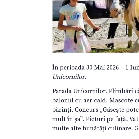
În perioada 30 Mai 2026 – 1 Iu
Unicornilor
.
Parada Unicornilor. Plimbări c
balonul cu aer cald. Mascote c
părinți. Concurs „Găsește potc
mult în șa”. Picturi pe față. Va
multe alte bunătăți culinare. 