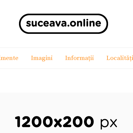
imente
Imagini
Informații
Localităț