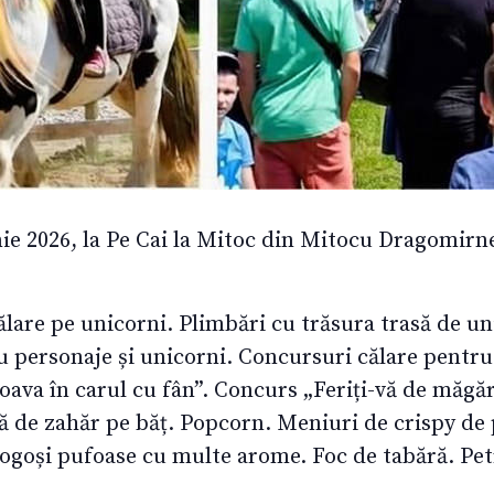
nie 2026, la Pe Cai la Mitoc din Mitocu Dragomirne
ălare pe unicorni. Plimbări cu trăsura trasă de u
u personaje și unicorni. Concursuri călare pentru
oava în carul cu fân”. Concurs „Feriți-vă de măgă
tă de zahăr pe băț. Popcorn. Meniuri de crispy de pu
Gogoși pufoase cu multe arome. Foc de tabără. Pet