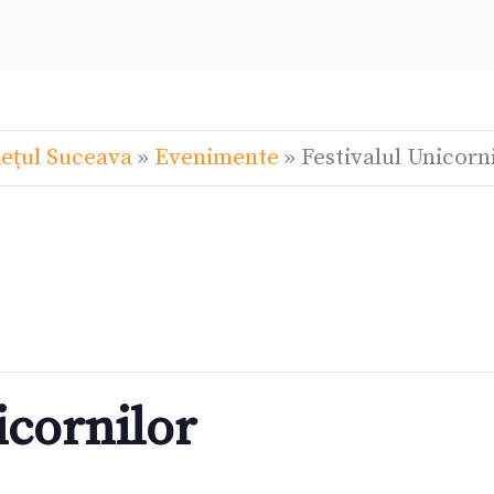
ețul Suceava
»
Evenimente
»
Festivalul Unicorn
icornilor