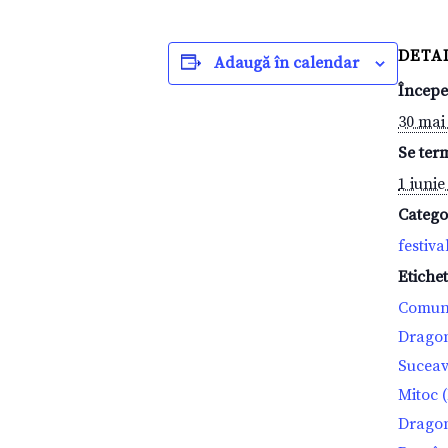
DETAL
Adaugă în calendar
Începe
30 mai
Se ter
1 iunie
Catego
festiva
Etiche
Comun
Drago
Sucea
Mitoc 
Dragom