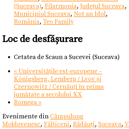
(Suceava)
,
Filarmonia
,
Județul Suceava
,
Municipiul Suceava
,
Not an Idol
,
România
,
Teo Family
Loc de desfășurare
Cetatea de Scaun a Sucevei (Suceava)
«
Universitățile est-europene –
Königsberg, Lemberg / Lvov și
Czernowitz / Cernăuți în prima
jumătate a secolului XX
Romega
»
Evenimente din
Câmpulung
Moldovenesc
,
Fălticeni
,
Rădăuți
,
Suceava
,
V