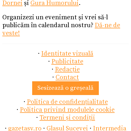
Dornei
și
Gura Humorului
.
Organizezi un eveniment și vrei să-l
publicăm în calendarul nostru?
Dă-ne de
veste!
·
Identitate vizuală
·
Publicitate
·
Redacție
·
Contact
Sesizează o greșeală
·
Politica de confidențialitate
·
Politica privind modulele cookie
·
Termeni și condiții
·
gazetasv.ro
·
Glasul Sucevei
·
Intermedia