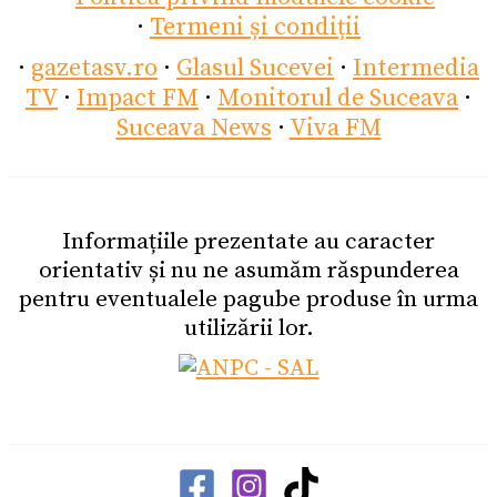
·
Termeni și condiții
·
gazetasv.ro
·
Glasul Sucevei
·
Intermedia
TV
·
Impact FM
·
Monitorul de Suceava
·
Suceava News
·
Viva FM
Informațiile prezentate au caracter
orientativ și nu ne asumăm răspunderea
pentru eventualele pagube produse în urma
utilizării lor.