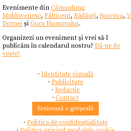
Evenimente din
Câmpulung
Moldovenesc
,
Fălticeni
,
Rădăuți
,
Suceava
,
V
Dornei
și
Gura Humorului
.
Organizezi un eveniment și vrei să-l
publicăm în calendarul nostru?
Dă-ne de
veste!
·
Identitate vizuală
·
Publicitate
·
Redacție
·
Contact
Sesizează o greșeală
·
Politica de confidențialitate
·
Politica privind modulele cookie