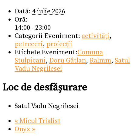
Dată:
4 iulie 2026
Oră:
14:00 - 23:00
Categorii Eveniment:
activități
,
petreceri
,
proiecții
Etichete Eveniment:
Comuna
Stulpicani
,
Doru Gâtlan
,
Ralmm
,
Satul
Vadu Negrilesei
Loc de desfășurare
Satul Vadu Negrilesei
«
Micul Trialist
Onyx
»