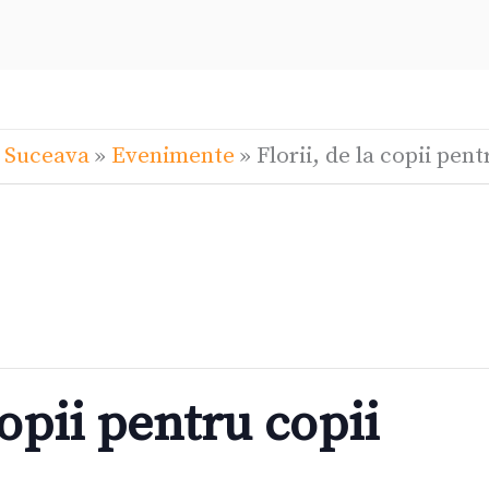
l Suceava
»
Evenimente
»
Florii, de la copii pent
copii pentru copii