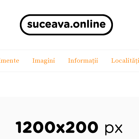
imente
Imagini
Informații
Localităț