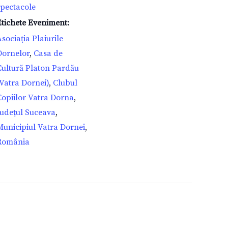
spectacole
Etichete Eveniment:
sociația Plaiurile
Dornelor
,
Casa de
Cultură Platon Pardău
(Vatra Dornei)
,
Clubul
Copiilor Vatra Dorna
,
Județul Suceava
,
Municipiul Vatra Dornei
,
România