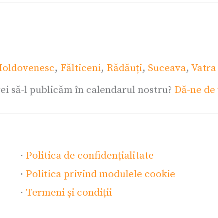
oldovenesc
,
Fălticeni
,
Rădăuți
,
Suceava
,
Vatra
ei să-l publicăm în calendarul nostru?
Dă-ne de 
·
Politica de confidențialitate
·
Politica privind modulele cookie
·
Termeni și condiții