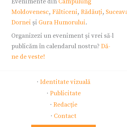
Evenimente din
Câmpulung
Moldovenesc
,
Fălticeni
,
Rădăuți
,
Suceav
Dornei
și
Gura Humorului
.
Organizezi un eveniment și vrei să-l
publicăm în calendarul nostru?
Dă-
ne de veste!
·
Identitate vizuală
·
Publicitate
·
Redacție
·
Contact