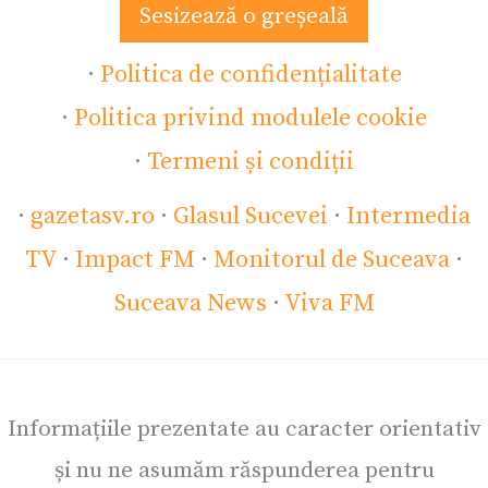
Sesizează o greșeală
·
Politica de confidențialitate
·
Politica privind modulele cookie
·
Termeni și condiții
·
gazetasv.ro
·
Glasul Sucevei
·
Intermedia
TV
·
Impact FM
·
Monitorul de Suceava
·
Suceava News
·
Viva FM
Informațiile prezentate au caracter orientativ
și nu ne asumăm răspunderea pentru