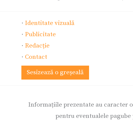
·
Identitate vizuală
·
Publicitate
·
Redacție
·
Contact
Sesizează o greșeală
Informațiile prezentate au caracter 
pentru eventualele pagube p