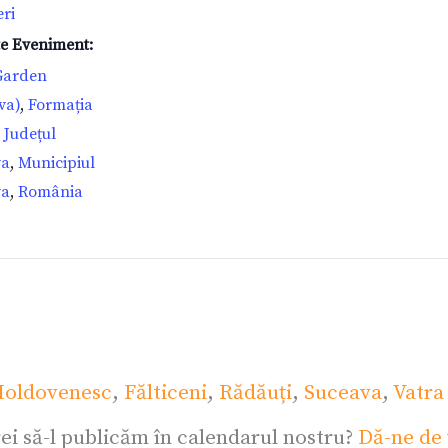
eri
te Eveniment:
Garden
va)
,
Formația
,
Județul
va
,
Municipiul
va
,
România
oldovenesc
,
Fălticeni
,
Rădăuți
,
Suceava
,
Vatra
ei să-l publicăm în calendarul nostru?
Dă-ne de 