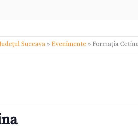
Județul Suceava
»
Evenimente
»
Formația Cetin
ina