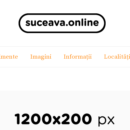
imente
Imagini
Informații
Localităț