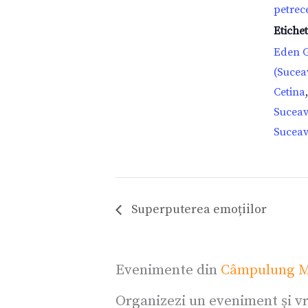
petrec
Etiche
Eden 
(Sucea
Cetina
Sucea
Sucea
Superputerea emoțiilor
Evenimente din
Câmpulung M
Organizezi un eveniment și vr