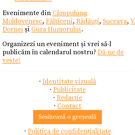
Evenimente din
Câmpulung
Moldovenesc
,
Fălticeni
,
Rădăuți
,
Suceava
,
V
Dornei
și
Gura Humorului
.
Organizezi un eveniment și vrei să-l
publicăm în calendarul nostru?
Dă-ne de
veste!
·
Identitate vizuală
·
Publicitate
·
Redacție
·
Contact
Sesizează o greșeală
·
Politica de confidențialitate