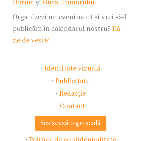
Dornei
și
Gura Humorului
.
Organizezi un eveniment și vrei să-l
publicăm în calendarul nostru?
Dă-
ne de veste!
·
Identitate vizuală
·
Publicitate
·
Redacție
·
Contact
Sesizează o greșeală
·
Politica de confidențialitate