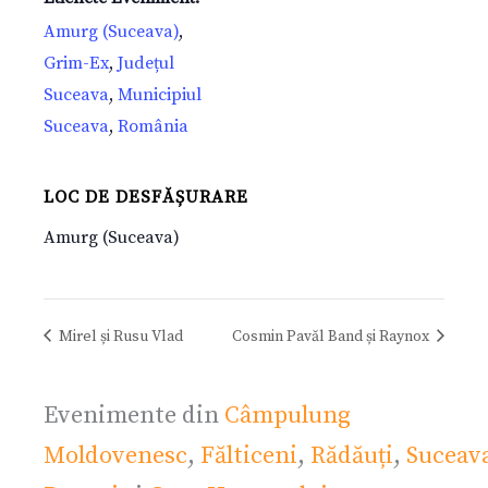
Amurg (Suceava)
,
Grim-Ex
,
Județul
Suceava
,
Municipiul
Suceava
,
România
LOC DE DESFĂȘURARE
Amurg (Suceava)
Mirel și Rusu Vlad
Cosmin Pavăl Band și Raynox
Evenimente din
Câmpulung
Moldovenesc
,
Fălticeni
,
Rădăuți
,
Suceav