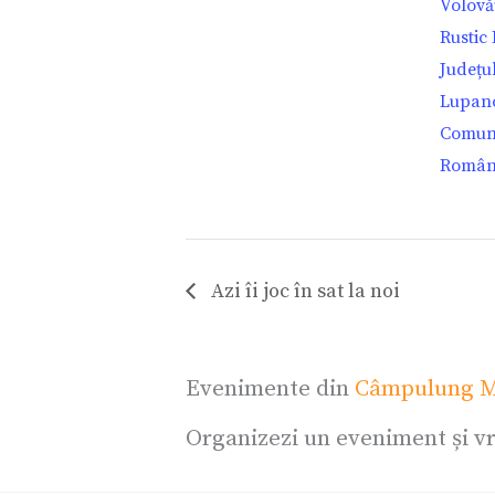
Volovă
Rustic
Județu
Lupan
Comune
Român
Azi îi joc în sat la noi
Evenimente din
Câmpulung M
Organizezi un eveniment și vr