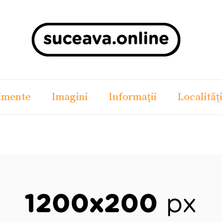
imente
Imagini
Informații
Localităț