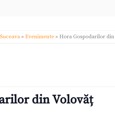
 Suceava
»
Evenimente
»
Hora Gospodarilor din
rilor din Volovăț