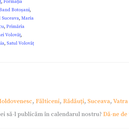
ț
,
Formația
 Band Botoșani
,
l Suceava
,
Maria
cu
,
Primăria
i Volovăț
,
ia
,
Satul Volovăț
oldovenesc
,
Fălticeni
,
Rădăuți
,
Suceava
,
Vatra
ei să-l publicăm în calendarul nostru?
Dă-ne de 