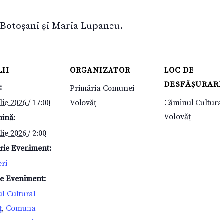
 Botoșani și Maria Lupancu.
II
ORGANIZATOR
LOC DE
DESFĂȘURAR
:
Primăria Comunei
lie 2026 / 17:00
Volovăț
Căminul Cultur
Volovăț
mină:
lie 2026 / 2:00
rie Eveniment:
eri
te Eveniment:
l Cultural
ț
,
Comuna