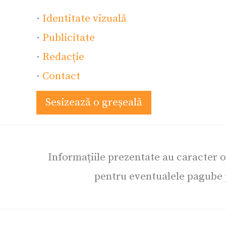
·
Identitate vizuală
·
Publicitate
·
Redacție
·
Contact
Sesizează o greșeală
Informațiile prezentate au caracter 
pentru eventualele pagube p