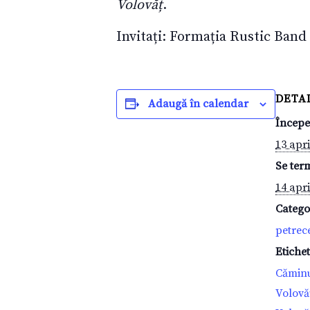
Volovăț
.
Invitați: Formația Rustic Band
DETAL
Adaugă în calendar
Începe
13 apri
Se ter
14 apri
Catego
petrec
Etiche
Căminu
Volovă