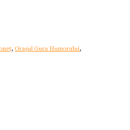
oneț
,
Orașul Gura Humorului
,