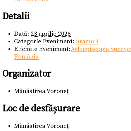
Detalii
Dată:
23 aprilie 2026
Categorie Eveniment:
hramuri
Etichete Eveniment:
Arhiepiscopia Sucevei
România
Organizator
Mănăstirea Voroneț
Loc de desfășurare
Mănăstirea Voroneț