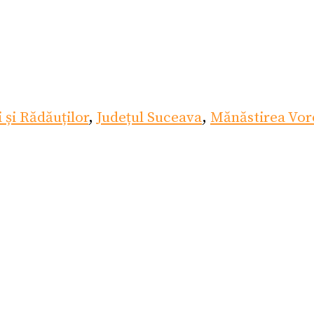
 și Rădăuților
,
Județul Suceava
,
Mănăstirea Vor