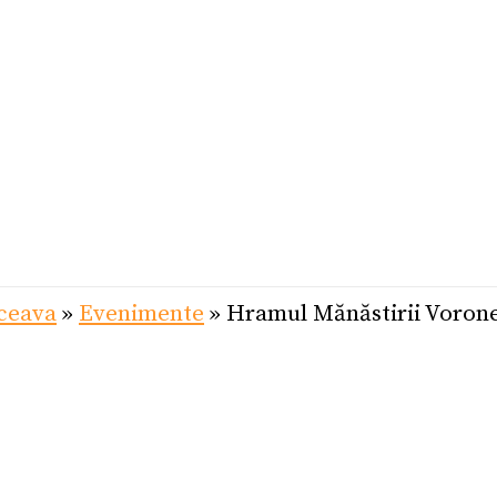
uceava
»
Evenimente
»
Hramul Mănăstirii Voron