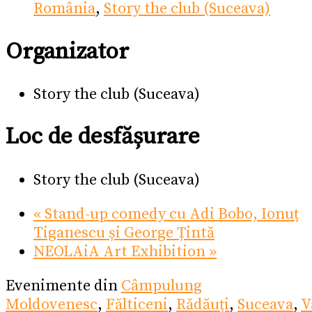
România
,
Story the club (Suceava)
Organizator
Story the club (Suceava)
Loc de desfășurare
Story the club (Suceava)
«
Stand-up comedy cu Adi Bobo, Ionuț
Tiganescu și George Țintă
NEOLAiA Art Exhibition
»
Evenimente din
Câmpulung
Moldovenesc
,
Fălticeni
,
Rădăuți
,
Suceava
,
V