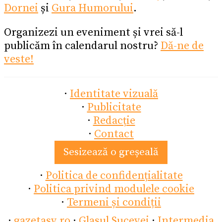
Dornei
și
Gura Humorului
.
Organizezi un eveniment și vrei să-l
publicăm în calendarul nostru?
Dă-ne de
veste!
·
Identitate vizuală
·
Publicitate
·
Redacție
·
Contact
Sesizează o greșeală
·
Politica de confidențialitate
·
Politica privind modulele cookie
·
Termeni și condiții
·
gazetasv.ro
·
Glasul Sucevei
·
Intermedia