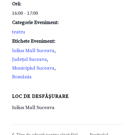
Oră:
16:00 - 17:00
Categorie Eveniment:
teatru
Etichete Eveniment:
Iulius Mall Suceava
,
Județul Suceava
,
Municipiul Suceava
,
România
LOC DE DESFĂȘURARE
Iulius Mall Suceava
Târg de adopții pentru cățeii fără
Festivalul