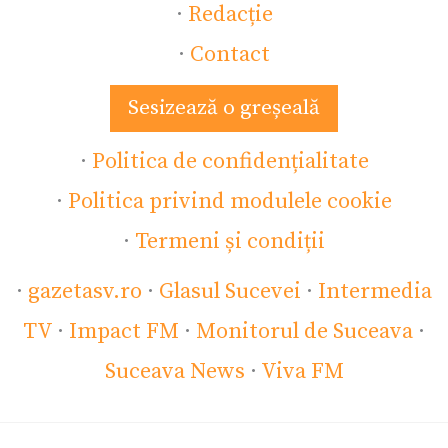
·
Redacție
·
Contact
Sesizează o greșeală
·
Politica de confidențialitate
·
Politica privind modulele cookie
·
Termeni și condiții
·
gazetasv.ro
·
Glasul Sucevei
·
Intermedia
TV
·
Impact FM
·
Monitorul de Suceava
·
Suceava News
·
Viva FM