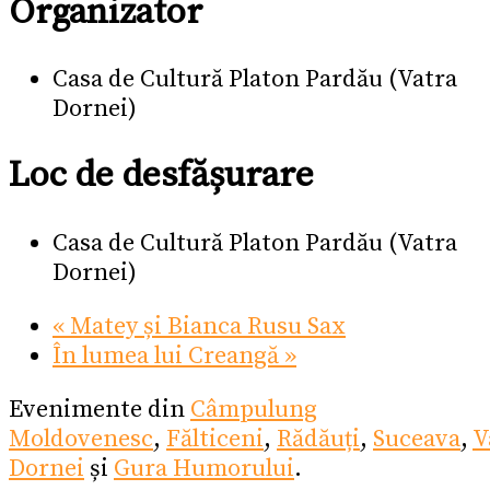
Organizator
Casa de Cultură Platon Pardău (Vatra
Dornei)
Loc de desfășurare
Casa de Cultură Platon Pardău (Vatra
Dornei)
«
Matey și Bianca Rusu Sax
În lumea lui Creangă
»
Evenimente din
Câmpulung
Moldovenesc
,
Fălticeni
,
Rădăuți
,
Suceava
,
V
Dornei
și
Gura Humorului
.