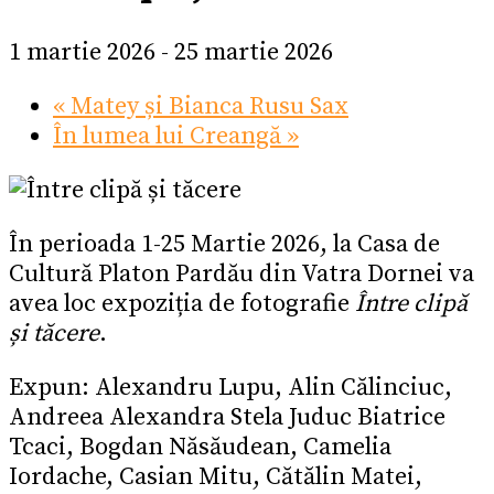
1 martie 2026
-
25 martie 2026
«
Matey și Bianca Rusu Sax
În lumea lui Creangă
»
În perioada 1-25 Martie 2026, la Casa de
Cultură Platon Pardău din Vatra Dornei va
avea loc expoziția de fotografie
Între clipă
și tăcere
.
Expun: Alexandru Lupu, Alin Călinciuc,
Andreea Alexandra Stela Juduc Biatrice
Tcaci, Bogdan Năsăudean, Camelia
Iordache, Casian Mitu, Cătălin Matei,