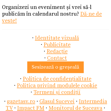
Organizezi un eveniment și vrei să-l
publicăm în calendarul nostru?
Dă-ne de
veste!
·
Identitate vizuală
·
Publicitate
·
Redacție
·
Contact
Sesizează o greșeală
·
Politica de confidențialitate
·
Politica privind modulele cookie
·
Termeni și condiții
·
gazetasv.ro
·
Glasul Sucevei
·
Intermedia
TV
·
Impact FM
·
Monitorul de Suceava
·