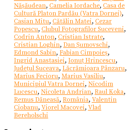
Nășăudean
,
Camelia Iordache
,
Casa de
Cultură Platon Pardău (Vatra Dornei)
,
Casian Mitu
,
Cătălin Matei
,
Cezar
Popescu
,
Clubul Fotografilor Suceveni
,
Codrin Anton
,
Cristian Istrate
,
Cristian Loghin
,
Dan Șumovschi
,
Edmond Sabin
,
Fabian Cimpoieș
,
Ingrid Anastasiei
,
Ionuț Hrincescu
,
Județul Suceava
,
Lăcrămioara Pânzaru
,
Marius Fecioru
,
Marius Vasiliu
,
Municipiul Vatra Dornei
,
Nicodim
Lucescu
,
Nicoleta Andrian
,
Raul Koka
,
Remus Dăneasă
,
România
,
Valentin
Ciobanu
,
Viorel Macovei
,
Vlad
Bereholschi