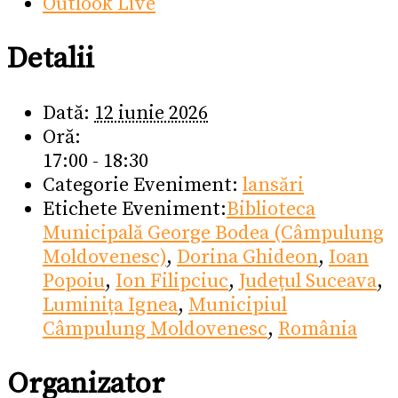
Outlook Live
Detalii
Dată:
12 iunie 2026
Oră:
17:00 - 18:30
Categorie Eveniment:
lansări
Etichete Eveniment:
Biblioteca
Municipală George Bodea (Câmpulung
Moldovenesc)
,
Dorina Ghideon
,
Ioan
Popoiu
,
Ion Filipciuc
,
Județul Suceava
,
Luminița Ignea
,
Municipiul
Câmpulung Moldovenesc
,
România
Organizator