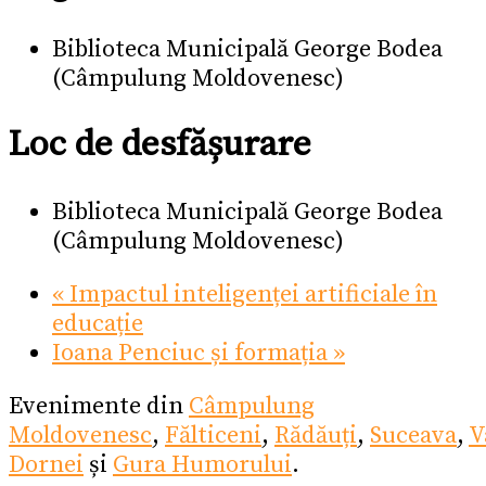
Biblioteca Municipală George Bodea
(Câmpulung Moldovenesc)
Loc de desfășurare
Biblioteca Municipală George Bodea
(Câmpulung Moldovenesc)
«
Impactul inteligenței artificiale în
educație
Ioana Penciuc și formația
»
Evenimente din
Câmpulung
Moldovenesc
,
Fălticeni
,
Rădăuți
,
Suceava
,
V
Dornei
și
Gura Humorului
.