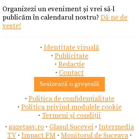
Organizezi un eveniment și vrei să-l
publicăm în calendarul nostru?
Dă-ne de
veste!
·
Identitate vizuală
·
Publicitate
·
Redacție
·
Contact
Sesizează o greșeală
·
Politica de confidențialitate
·
Politica privind modulele cookie
·
Termeni și condiții
·
gazetasv.ro
·
Glasul Sucevei
·
Intermedia
TV
·
Impact FM
·
Monitorul de Suceava
·