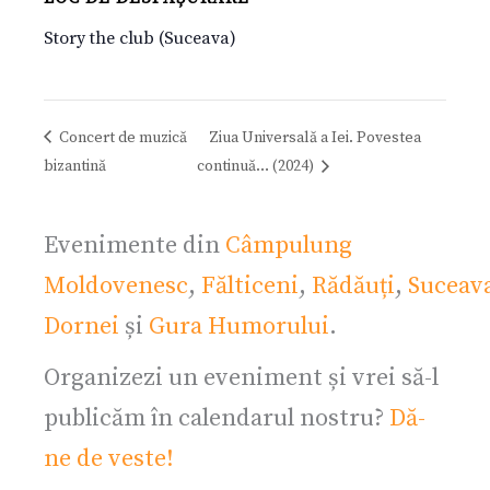
Story the club (Suceava)
Concert de muzică
Ziua Universală a Iei. Povestea
bizantină
continuă… (2024)
Evenimente din
Câmpulung
Moldovenesc
,
Fălticeni
,
Rădăuți
,
Suceav
Dornei
și
Gura Humorului
.
Organizezi un eveniment și vrei să-l
publicăm în calendarul nostru?
Dă-
ne de veste!