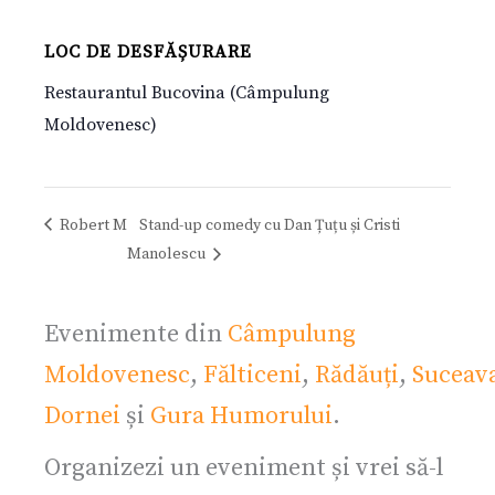
LOC DE DESFĂȘURARE
Restaurantul Bucovina (Câmpulung
Moldovenesc)
Robert M
Stand-up comedy cu Dan Țuțu și Cristi
Manolescu
Evenimente din
Câmpulung
Moldovenesc
,
Fălticeni
,
Rădăuți
,
Suceav
Dornei
și
Gura Humorului
.
Organizezi un eveniment și vrei să-l