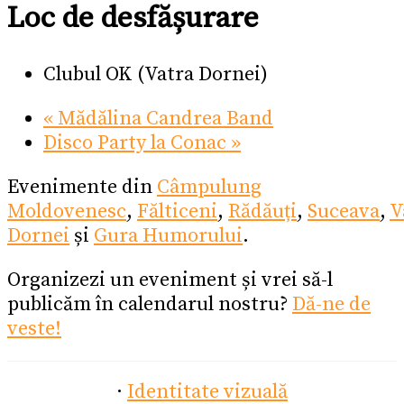
Loc de desfășurare
Clubul OK (Vatra Dornei)
«
Mădălina Candrea Band
Disco Party la Conac
»
Evenimente din
Câmpulung
Moldovenesc
,
Fălticeni
,
Rădăuți
,
Suceava
,
V
Dornei
și
Gura Humorului
.
Organizezi un eveniment și vrei să-l
publicăm în calendarul nostru?
Dă-ne de
veste!
·
Identitate vizuală