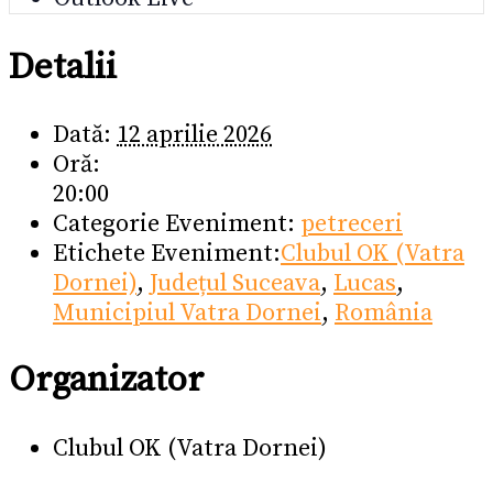
Detalii
Dată:
12 aprilie 2026
Oră:
20:00
Categorie Eveniment:
petreceri
Etichete Eveniment:
Clubul OK (Vatra
Dornei)
,
Județul Suceava
,
Lucas
,
Municipiul Vatra Dornei
,
România
Organizator
Clubul OK (Vatra Dornei)