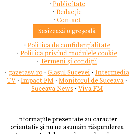
·
Publicitate
·
Redacție
·
Contact
Sesizează o greșeală
·
Politica de confidențialitate
·
Politica privind modulele cookie
·
Termeni și condiții
·
gazetasv.ro
·
Glasul Sucevei
·
Intermedia
TV
·
Impact FM
·
Monitorul de Suceava
·
Suceava News
·
Viva FM
Informațiile prezentate au caracter
orientativ și nu ne asumăm răspunderea