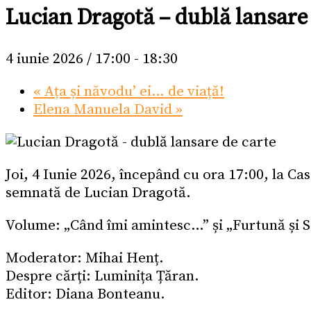
Lucian Dragotă – dublă lansare
4 iunie 2026 / 17:00
-
18:30
«
Ața și năvodu’ ei… de viață!
Elena Manuela David
»
Joi, 4 Iunie 2026, începând cu ora 17:00, la Ca
semnată de Lucian Dragotă.
Volume: „Când îmi amintesc…” și „Furtună și S
Moderator: Mihai Henț.
Despre cărți: Luminița Țăran.
Editor: Diana Bonteanu.