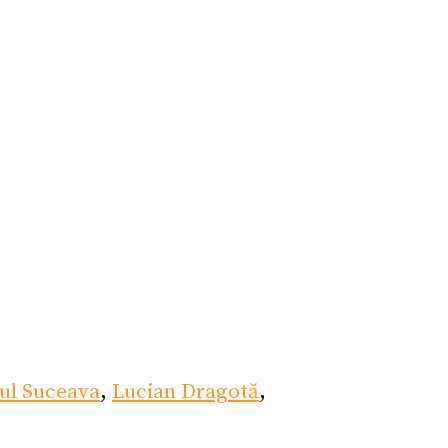
ul Suceava
,
Lucian Dragotă
,