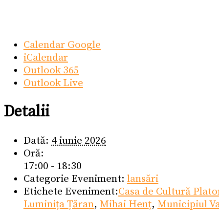
Calendar Google
iCalendar
Outlook 365
Outlook Live
Detalii
Dată:
4 iunie 2026
Oră:
17:00 - 18:30
Categorie Eveniment:
lansări
Etichete Eveniment:
Casa de Cultură Plato
Luminița Țăran
,
Mihai Henț
,
Municipiul V