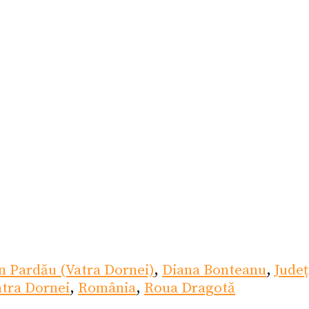
n Pardău (Vatra Dornei)
,
Diana Bonteanu
,
Județ
atra Dornei
,
România
,
Roua Dragotă