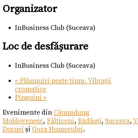
Organizator
InBusiness Club (Suceava)
Loc de desfășurare
InBusiness Club (Suceava)
«
Plăsmuiri peste timp. Vibrații
cromatice
Pinguini
»
Evenimente din
Câmpulung
Moldovenesc
,
Fălticeni
,
Rădăuți
,
Suceava
,
V
Dornei
și
Gura Humorului
.