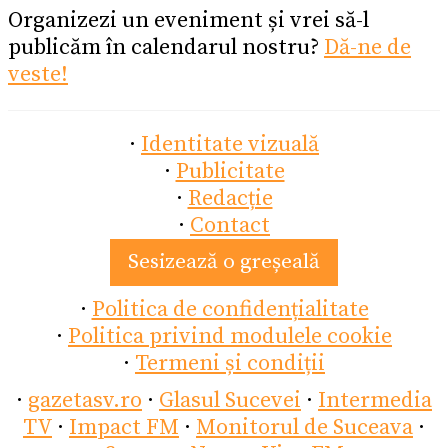
Organizezi un eveniment și vrei să-l
publicăm în calendarul nostru?
Dă-ne de
veste!
·
Identitate vizuală
·
Publicitate
·
Redacție
·
Contact
Sesizează o greșeală
·
Politica de confidențialitate
·
Politica privind modulele cookie
·
Termeni și condiții
·
gazetasv.ro
·
Glasul Sucevei
·
Intermedia
TV
·
Impact FM
·
Monitorul de Suceava
·