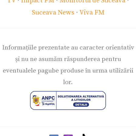
TV
·
Impact FM
·
Monitorul de Suceava
·
Suceava News
·
Viva FM
Informațiile prezentate au caracter orientativ
și nu ne asumăm răspunderea pentru
eventualele pagube produse în urma utilizării
lor.