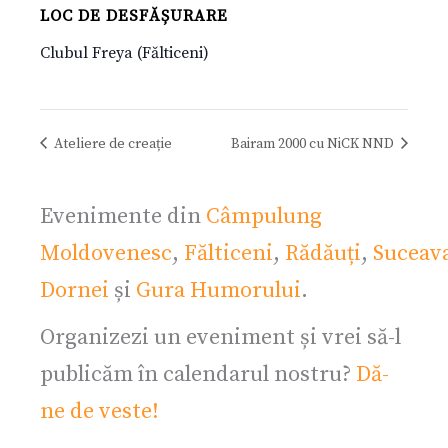
LOC DE DESFĂȘURARE
Clubul Freya (Fălticeni)
Ateliere de creație
Bairam 2000 cu NiCK NND
Evenimente din
Câmpulung
Moldovenesc
,
Fălticeni
,
Rădăuți
,
Suceav
Dornei
și
Gura Humorului
.
Organizezi un eveniment și vrei să-l
publicăm în calendarul nostru?
Dă-
ne de veste!