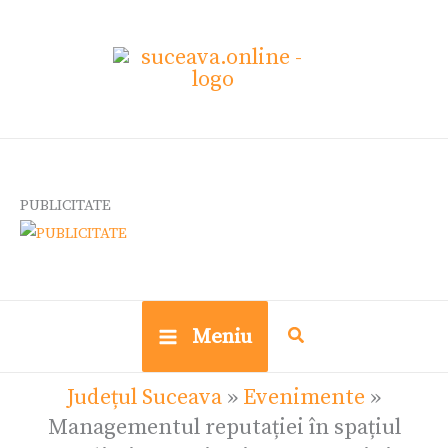
Skip
Ce
to
cauți?
content
PUBLICITATE
Meniu
Județul Suceava
»
Evenimente
»
Managementul reputației în spațiul