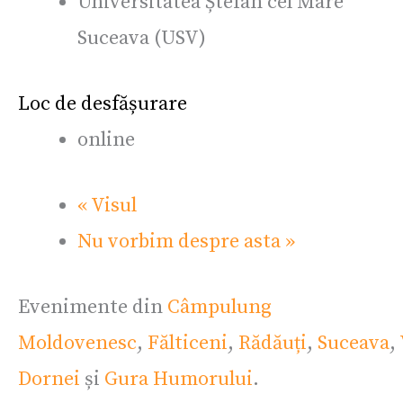
Universitatea Ștefan cel Mare
Suceava (USV)
Loc de desfășurare
online
«
Visul
Nu vorbim despre asta
»
Evenimente din
Câmpulung
Moldovenesc
,
Fălticeni
,
Rădăuți
,
Suceava
,
Dornei
și
Gura Humorului
.