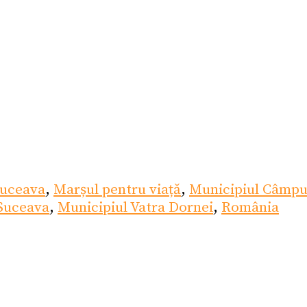
Suceava
,
Marșul pentru viață
,
Municipiul Câmp
 Suceava
,
Municipiul Vatra Dornei
,
România