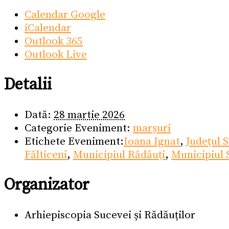
Calendar Google
iCalendar
Outlook 365
Outlook Live
Detalii
Dată:
28 martie 2026
Categorie Eveniment:
marșuri
Etichete Eveniment:
Ioana Ignat
,
Județul 
Fălticeni
,
Municipiul Rădăuți
,
Municipiul
Organizator
Arhiepiscopia Sucevei și Rădăuților