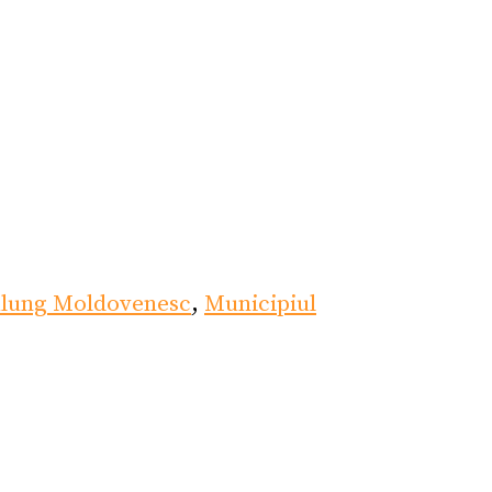
ulung Moldovenesc
,
Municipiul