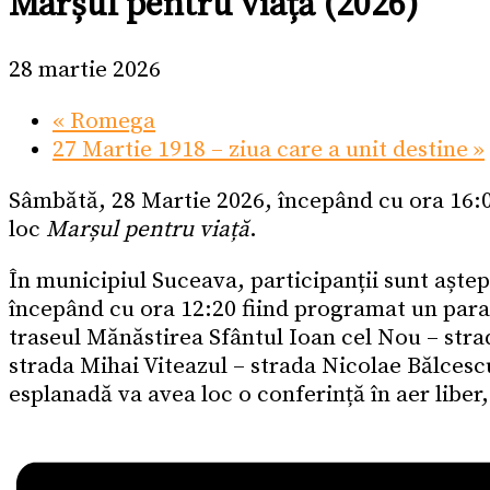
Marșul pentru viață (2026)
28 martie 2026
«
Romega
27 Martie 1918 – ziua care a unit destine
»
Sâmbătă, 28 Martie 2026, începând cu ora 16:0
loc
Marșul pentru viață
.
În municipiul Suceava, participanții sunt aște
începând cu ora 12:20 fiind programat un paras
traseul Mănăstirea Sfântul Ioan cel Nou – stra
strada Mihai Viteazul – strada Nicolae Bălcesc
esplanadă va avea loc o conferință în aer liber