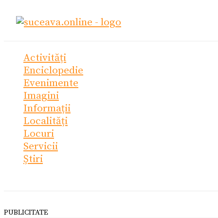
Skip
Ce
to
cauți?
content
Activități
Enciclopedie
Evenimente
Imagini
Informații
Localități
Locuri
Servicii
Știri
PUBLICITATE