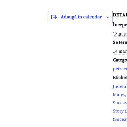
DETAL
Adaugă în calendar
Începe
13 mart
Se ter
14 mart
Catego
petrec
Etiche
Județu
Matey
Sucea
Story 
(Sucea