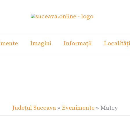
imente
Imagini
Informații
Localităț
Județul Suceava
»
Evenimente
»
Matey