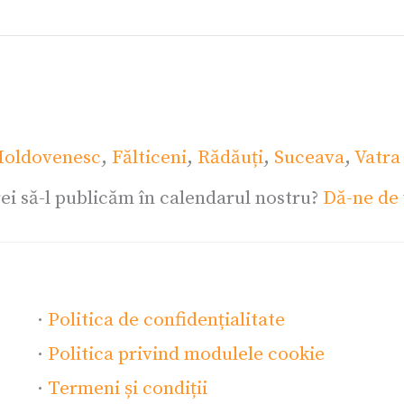
oldovenesc
,
Fălticeni
,
Rădăuți
,
Suceava
,
Vatra
ei să-l publicăm în calendarul nostru?
Dă-ne de 
·
Politica de confidențialitate
·
Politica privind modulele cookie
·
Termeni și condiții