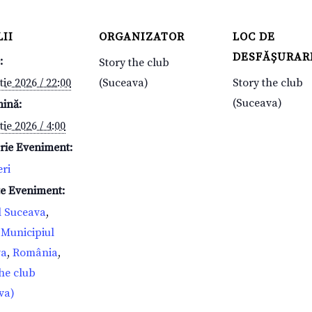
II
ORGANIZATOR
LOC DE
DESFĂȘURAR
:
Story the club
ie 2026 / 22:00
(Suceava)
Story the club
(Suceava)
mină:
ie 2026 / 4:00
rie Eveniment:
eri
te Eveniment:
l Suceava
,
,
Municipiul
va
,
România
,
the club
va)