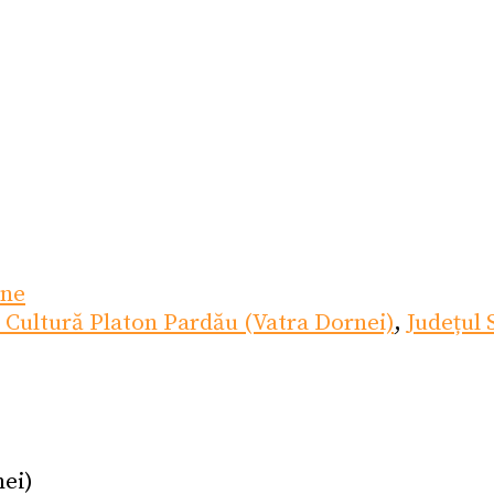
ane
 Cultură Platon Pardău (Vatra Dornei)
,
Județul
nei)