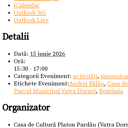
iCalendar
Outlook 365
Outlook Live
Detalii
Dată:
15 iunie 2026
Oră:
15:30 - 17:00
Categorii Eveniment:
activități
,
simpozio
Etichete Eveniment:
Andrei Bălău
,
Casa de
Parcul Municipal Vatra Dornei
,
România
Organizator
Casa de Cultură Platon Pardău (Vatra Dor