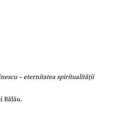
escu – eternitatea spiritualității
i Bălău.