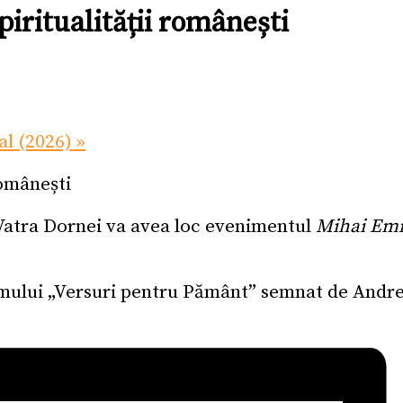
iritualității românești
al (2026)
»
 Vatra Dornei va avea loc evenimentul
Mihai Emin
umului „Versuri pentru Pământ” semnat de Andre