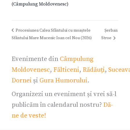
(Câmpulung Moldovenesc)
Procesiunea Calea Sfântului cu moaștele
Șerban
Sfântului Mare Mucenic Ioan cel Nou (2026)
Stroe
Evenimente din
Câmpulung
Moldovenesc
,
Fălticeni
,
Rădăuți
,
Suceav
Dornei
și
Gura Humorului
.
Organizezi un eveniment și vrei să-l
publicăm în calendarul nostru?
Dă-
ne de veste!