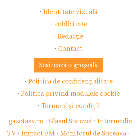
·
Identitate vizuală
·
Publicitate
·
Redacție
·
Contact
Sesizează o greșeală
·
Politica de confidențialitate
·
Politica privind modulele cookie
·
Termeni și condiții
·
gazetasv.ro
·
Glasul Sucevei
·
Intermedia
TV
·
Impact FM
·
Monitorul de Suceava
·