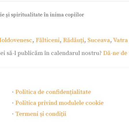
 și spiritualitate în inima copiilor
oldovenesc
,
Fălticeni
,
Rădăuți
,
Suceava
,
Vatra
ei să-l publicăm în calendarul nostru?
Dă-ne de 
·
Politica de confidențialitate
·
Politica privind modulele cookie
·
Termeni și condiții