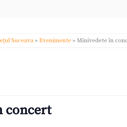
ețul Suceava
»
Evenimente
»
Minivedete în con
n concert