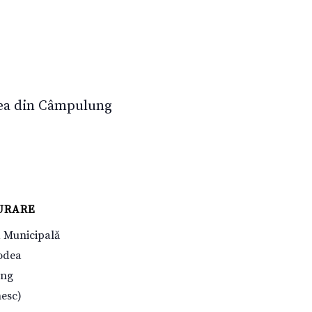
odea din Câmpulung
URARE
a Municipală
odea
ung
esc)