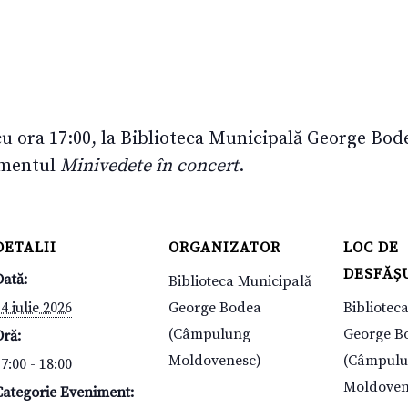
 cu ora 17:00, la Biblioteca Municipală George B
imentul
Minivedete în concert
.
DETALII
ORGANIZATOR
LOC DE
DESFĂȘ
Dată:
Biblioteca Municipală
4 iulie 2026
George Bodea
Bibliotec
(Câmpulung
George B
Oră:
Moldovenesc)
(Câmpul
7:00 - 18:00
Moldoven
Categorie Eveniment: