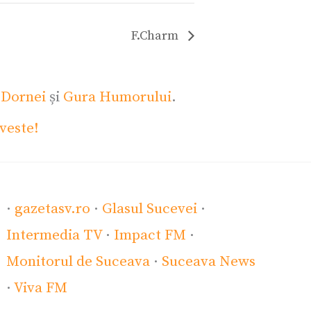
F.Charm
 Dornei
și
Gura Humorului
.
veste!
·
gazetasv.ro
·
Glasul Sucevei
·
Intermedia TV
·
Impact FM
·
Monitorul de Suceava
·
Suceava News
·
Viva FM