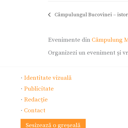
Câmpulungul Bucovinei – istorie
Evenimente din
Câmpulung M
Organizezi un eveniment și vr
·
Identitate vizuală
·
Publicitate
·
Redacție
·
Contact
Sesizează o greșeală