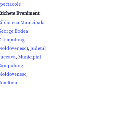
spectacole
Etichete Eveniment:
Biblioteca Municipală
George Bodea
(Câmpulung
Moldovenesc)
,
Județul
Suceava
,
Municipiul
Câmpulung
Moldovenesc
,
România