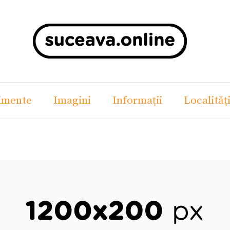
imente
Imagini
Informații
Localităț