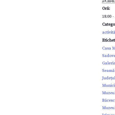
18 mai
Oră:
18:00 -
Catego
activită
Etiche
Casa M
Sadove
Galeri
Seamă 
Județu
Municip
Muzeul
Băcescu
Muzeul