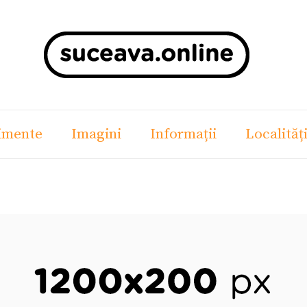
imente
Imagini
Informații
Localităț