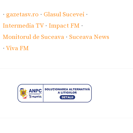
·
gazetasv.ro
·
Glasul Sucevei
·
Intermedia TV
·
Impact FM
·
Monitorul de Suceava
·
Suceava News
·
Viva FM