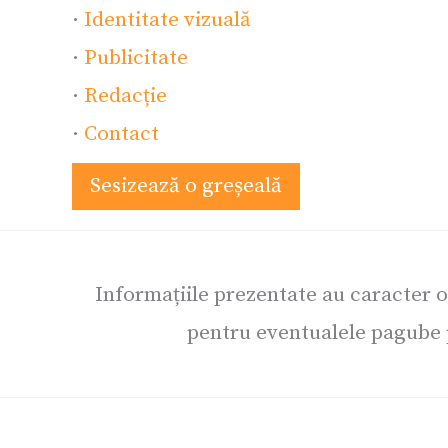
·
Identitate vizuală
·
Publicitate
·
Redacție
·
Contact
Sesizează o greșeală
Informațiile prezentate au caracter 
pentru eventualele pagube p