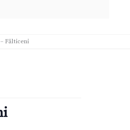
– Fălticeni
ni