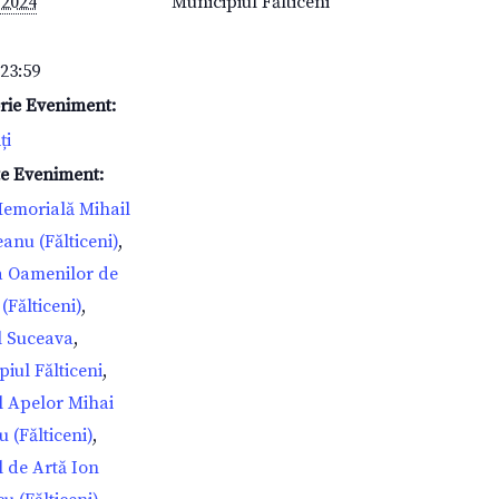
 2024
Municipiul Fălticeni
 23:59
rie Eveniment:
ți
te Eveniment:
emorială Mihail
anu (Fălticeni)
,
a Oamenilor de
(Fălticeni)
,
l Suceava
,
iul Fălticeni
,
 Apelor Mihai
 (Fălticeni)
,
 de Artă Ion