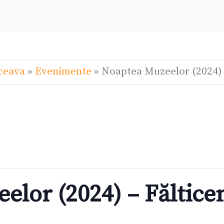
ceava
»
Evenimente
»
Noaptea Muzeelor (2024) 
lor (2024) – Făltice