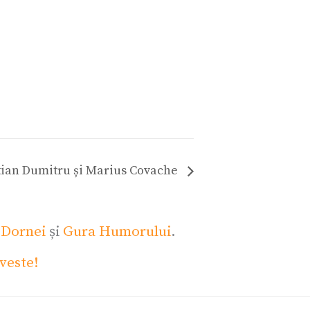
tian Dumitru și Marius Covache
 Dornei
și
Gura Humorului
.
veste!