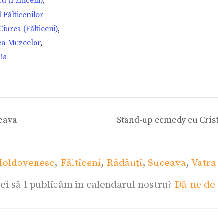
u (Fălticeni)
,
 Fălticenilor
Ciurea (Fălticeni)
,
a Muzeelor
,
ia
eava
Stand-up comedy cu Cris
oldovenesc
,
Fălticeni
,
Rădăuți
,
Suceava
,
Vatra
ei să-l publicăm în calendarul nostru?
Dă-ne de 