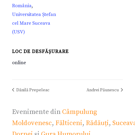
România
,
Universitatea Ștefan
cel Mare Suceava
(USV)
LOC DE DESFĂȘURARE
online
Dănilă Prepeleac
Andrei Păunescu
Evenimente din
Câmpulung
Moldovenesc
,
Fălticeni
,
Rădăuți
,
Suceav
Dornei
și
Gura Humorului
.