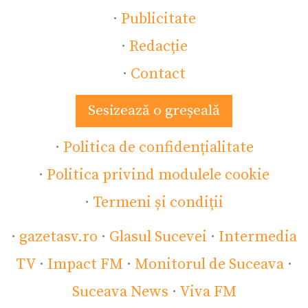
·
Publicitate
·
Redacție
·
Contact
Sesizează o greșeală
·
Politica de confidențialitate
·
Politica privind modulele cookie
·
Termeni și condiții
·
gazetasv.ro
·
Glasul Sucevei
·
Intermedia
TV
·
Impact FM
·
Monitorul de Suceava
·
Suceava News
·
Viva FM