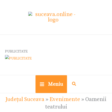
Skip
to
content
PUBLICITATE
Meniu
Județul Suceava
»
Evenimente
»
Oamenii
teatrului