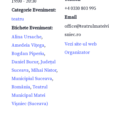
19:00 - 20:30
+4 0330 803 995
Categorie Eveniment:
Email
teatru
office@teatrulmateivi
Etichete Eveniment:
sniec.ro
Alina Ursache
,
Vezi site-ul web
Amedeia Vițega
,
Organizator
Bogdan Piperiu
,
Daniel Bucur
,
Județul
Suceava
,
Mihai Nistor
,
Municipiul Suceava
,
România
,
Teatrul
Municipal Matei
Vișniec (Suceava)