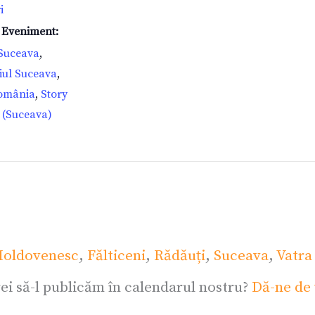
i
e Eveniment:
 Suceava
,
iul Suceava
,
omânia
,
Story
 (Suceava)
oldovenesc
,
Fălticeni
,
Rădăuți
,
Suceava
,
Vatra
ei să-l publicăm în calendarul nostru?
Dă-ne de 