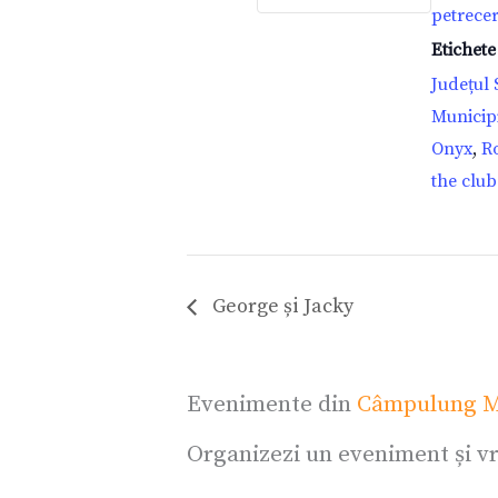
petrecer
Etichet
Județul
Municip
Onyx
,
R
the club
George și Jacky
Evenimente din
Câmpulung M
Organizezi un eveniment și vr