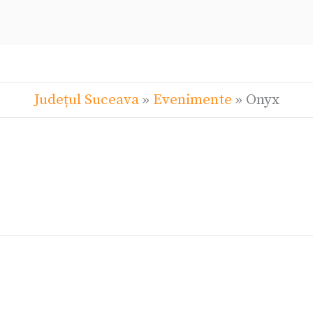
Județul Suceava
»
Evenimente
»
Onyx