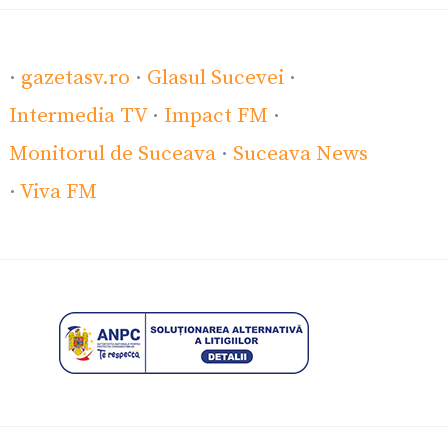
·
gazetasv.ro
·
Glasul Sucevei
·
Intermedia TV
·
Impact FM
·
Monitorul de Suceava
·
Suceava News
·
Viva FM