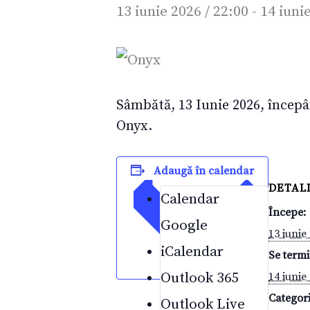
13 iunie 2026 / 22:00
-
14 iunie
Sâmbătă, 13 Iunie 2026, începân
Onyx.
Adaugă în calendar
DETALI
Calendar
Începe:
Google
13 iunie 
iCalendar
Se termi
Outlook 365
14 iunie 
Categor
Outlook Live