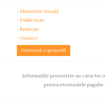
·
Identitate vizuală
·
Publicitate
·
Redacție
·
Contact
Sesizează o greșeală
Informațiile prezentate au caracter 
pentru eventualele pagube p