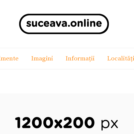
imente
Imagini
Informații
Localităț