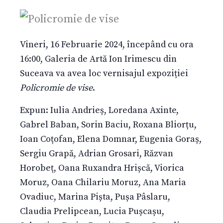
Vineri, 16 Februarie 2024, începând cu ora
16:00, Galeria de Artă Ion Irimescu din
Suceava va avea loc vernisajul expoziției
Policromie de vise
.
Expun: Iulia Andrieș, Loredana Axinte,
Gabrel Baban, Sorin Baciu, Roxana Bliorțu,
Ioan Coțofan, Elena Domnar, Eugenia Goraș,
Sergiu Grapă, Adrian Grosari, Răzvan
Horobeț, Oana Ruxandra Hrișcă, Viorica
Moruz, Oana Chilariu Moruz, Ana Maria
Ovadiuc, Marina Pișta, Pușa Pâslaru,
Claudia Prelipcean, Lucia Pușcașu,