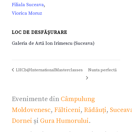
Filiala Suceava
,
Viorica Moruz
LOC DE DESFĂȘURARE
Galeria de Artă Ion Irimescu (Suceava)
LHCb@InternationalMasterclasses
Nunta perfectă
Evenimente din
Câmpulung
Moldovenesc
,
Fălticeni
,
Rădăuți
,
Suceav
Dornei
și
Gura Humorului
.