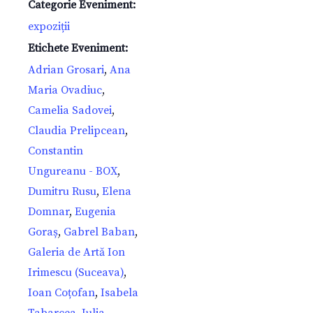
Categorie Eveniment:
expoziții
Etichete Eveniment:
Adrian Grosari
,
Ana
Maria Ovadiuc
,
Camelia Sadovei
,
Claudia Prelipcean
,
Constantin
Ungureanu - BOX
,
Dumitru Rusu
,
Elena
Domnar
,
Eugenia
Goraș
,
Gabrel Baban
,
Galeria de Artă Ion
Irimescu (Suceava)
,
Ioan Coțofan
,
Isabela
Tabarcea
,
Iulia