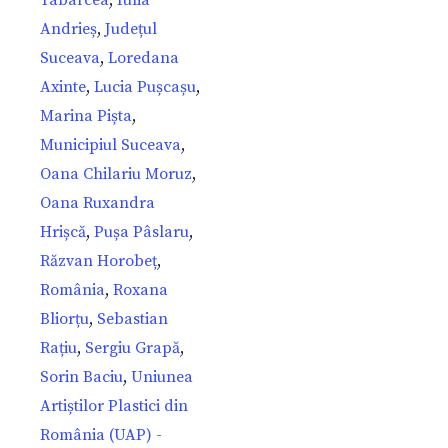
Andrieș
,
Județul
Suceava
,
Loredana
Axinte
,
Lucia Pușcașu
,
Marina Pișta
,
Municipiul Suceava
,
Oana Chilariu Moruz
,
Oana Ruxandra
Hrișcă
,
Pușa Pâslaru
,
Răzvan Horobeț
,
România
,
Roxana
Bliorțu
,
Sebastian
Rațiu
,
Sergiu Grapă
,
Sorin Baciu
,
Uniunea
Artiștilor Plastici din
România (UAP) -