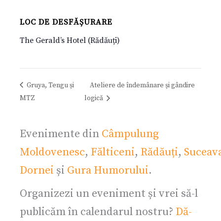
LOC DE DESFĂȘURARE
The Gerald’s Hotel (Rădăuți)
Gruya, Tengu și
Ateliere de îndemânare și gândire
MTZ
logică
Evenimente din
Câmpulung
Moldovenesc
,
Fălticeni
,
Rădăuți
,
Suceav
Dornei
și
Gura Humorului
.
Organizezi un eveniment și vrei să-l
publicăm în calendarul nostru?
Dă-