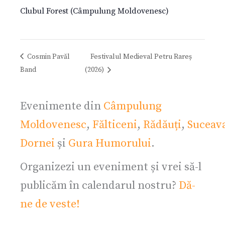
Clubul Forest (Câmpulung Moldovenesc)
Cosmin Pavăl
Festivalul Medieval Petru Rareș
Band
(2026)
Evenimente din
Câmpulung
Moldovenesc
,
Fălticeni
,
Rădăuți
,
Suceav
Dornei
și
Gura Humorului
.
Organizezi un eveniment și vrei să-l
publicăm în calendarul nostru?
Dă-
ne de veste!