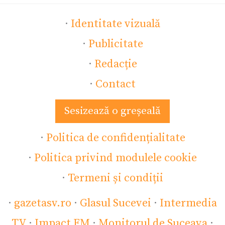
·
Identitate vizuală
·
Publicitate
·
Redacție
·
Contact
Sesizează o greșeală
·
Politica de confidențialitate
·
Politica privind modulele cookie
·
Termeni și condiții
·
gazetasv.ro
·
Glasul Sucevei
·
Intermedia
TV
·
Impact FM
·
Monitorul de Suceava
·