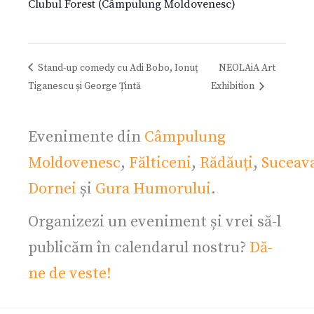
Clubul Forest (Câmpulung Moldovenesc)
Stand-up comedy cu Adi Bobo, Ionuț
NEOLAiA Art
Tiganescu și George Țintă
Exhibition
Evenimente din
Câmpulung
Moldovenesc
,
Fălticeni
,
Rădăuți
,
Suceav
Dornei
și
Gura Humorului
.
Organizezi un eveniment și vrei să-l
publicăm în calendarul nostru?
Dă-
ne de veste!