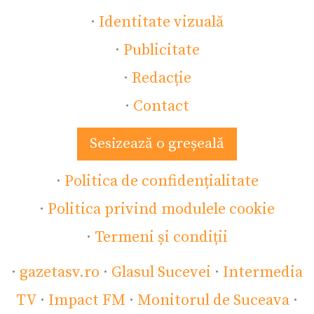
·
Identitate vizuală
·
Publicitate
·
Redacție
·
Contact
Sesizează o greșeală
·
Politica de confidențialitate
·
Politica privind modulele cookie
·
Termeni și condiții
·
gazetasv.ro
·
Glasul Sucevei
·
Intermedia
TV
·
Impact FM
·
Monitorul de Suceava
·