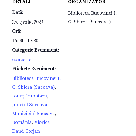
DETALII
ORGANIZATOR
Dată:
Biblioteca Bucovinei I.
25 aprilie 2024
G. Sbiera (Suceava)
Oră:
16:00 - 17:30
Categorie Eveniment:
concerte
Etichete Eveniment:
Biblioteca Bucovinei I.
G. Sbiera (Suceava)
,
Ionuț Ciubotaru
,
Județul Suceava
,
Municipiul Suceava
,
România
,
Viorica
Daud Corjan