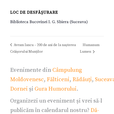
LOC DE DESFĂȘURARE
Biblioteca Bucovinei I. G. Sbiera (Suceava)
Avram Iancu – 200 de ani de la nașterea
Humanum
Crăișorului Munților
Lumen
Evenimente din
Câmpulung
Moldovenesc
,
Fălticeni
,
Rădăuți
,
Suceav
Dornei
și
Gura Humorului
.
Organizezi un eveniment și vrei să-l
publicăm în calendarul nostru?
Dă-