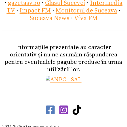
·
gazetasv.ro
·
Glasul Sucevei
·
Intermedia
TV
·
Impact FM
·
Monitorul de Suceava
·
Suceava News
·
Viva FM
Informațiile prezentate au caracter
orientativ și nu ne asumăm răspunderea
pentru eventualele pagube produse în urma
utilizării lor.
2024-2026 © suceava.online