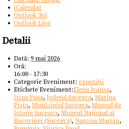
iCalendar
Outlook 365
Outlook Live
Detalii
Dată:
9 mai 2026
Oră:
16:00 - 17:30
Categorie Eveniment:
expoziții
Etichete Eveniment:
Elena Ivanca
,
Irina Fusa
,
Județul Suceava
,
Marina
Pișta
,
Municipiul Suceava
,
Muzeul de
Istorie Suceava
,
Muzeul Național al
Bucovinei (Suceava)
,
Narcisa Marian
,
România
,
Viorica Daud