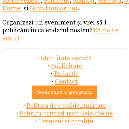
Moldovenesc
,
Fălticeni
,
Rădăuți
,
Suceava
,
V
Dornei
și
Gura Humorului
.
Organizezi un eveniment și vrei să-l
publicăm în calendarul nostru?
Dă-ne de
veste!
·
Identitate vizuală
·
Publicitate
·
Redacție
·
Contact
Sesizează o greșeală
·
Politica de confidențialitate
·
Politica privind modulele cookie
·
Termeni și condiții