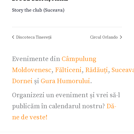
Story the club (Suceava)
Discoteca Tinereții
Circul Orlando
Evenimente din
Câmpulung
Moldovenesc
,
Fălticeni
,
Rădăuți
,
Suceav
Dornei
și
Gura Humorului
.
Organizezi un eveniment și vrei să-l
publicăm în calendarul nostru?
Dă-
ne de veste!