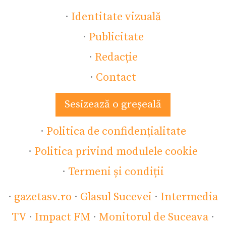
·
Identitate vizuală
·
Publicitate
·
Redacție
·
Contact
Sesizează o greșeală
·
Politica de confidențialitate
·
Politica privind modulele cookie
·
Termeni și condiții
·
gazetasv.ro
·
Glasul Sucevei
·
Intermedia
TV
·
Impact FM
·
Monitorul de Suceava
·