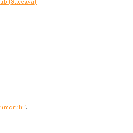
lub (Suceava)
umorului
.