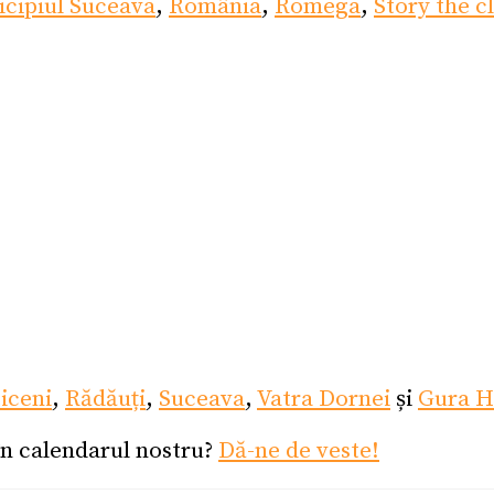
cipiul Suceava
,
România
,
Romega
,
Story the c
ticeni
,
Rădăuți
,
Suceava
,
Vatra Dornei
și
Gura H
în calendarul nostru?
Dă-ne de veste!