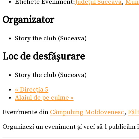
Etichete Eveniment:
Județul Suceava
,
Muni
Organizator
Story the club (Suceava)
Loc de desfășurare
Story the club (Suceava)
«
Direcția 5
Alaiul de pe culme
»
Evenimente din
Câmpulung Moldovenesc
,
Făl
Organizezi un eveniment și vrei să-l publicăm 