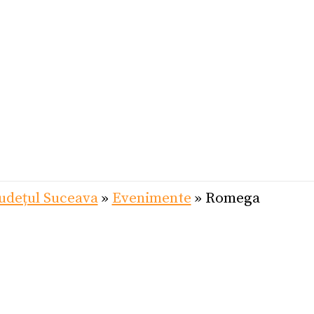
udețul Suceava
»
Evenimente
»
Romega