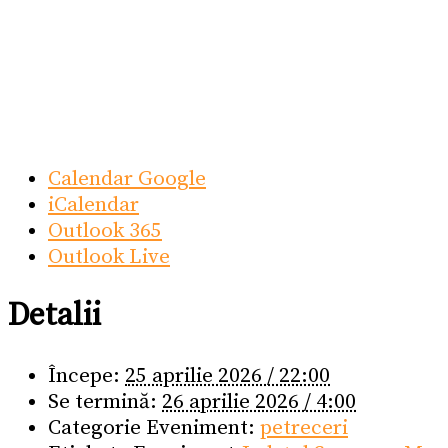
Calendar Google
iCalendar
Outlook 365
Outlook Live
Detalii
Începe:
25 aprilie 2026 / 22:00
Se termină:
26 aprilie 2026 / 4:00
Categorie Eveniment:
petreceri