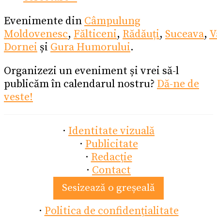
Evenimente din
Câmpulung
Moldovenesc
,
Fălticeni
,
Rădăuți
,
Suceava
,
V
Dornei
și
Gura Humorului
.
Organizezi un eveniment și vrei să-l
publicăm în calendarul nostru?
Dă-ne de
veste!
·
Identitate vizuală
·
Publicitate
·
Redacție
·
Contact
Sesizează o greșeală
·
Politica de confidențialitate