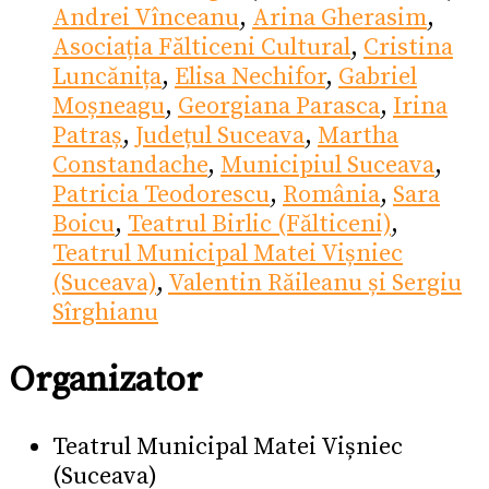
Andrei Vînceanu
,
Arina Gherasim
,
Asociația Fălticeni Cultural
,
Cristina
Luncănița
,
Elisa Nechifor
,
Gabriel
Moșneagu
,
Georgiana Parasca
,
Irina
Patraș
,
Județul Suceava
,
Martha
Constandache
,
Municipiul Suceava
,
Patricia Teodorescu
,
România
,
Sara
Boicu
,
Teatrul Birlic (Fălticeni)
,
Teatrul Municipal Matei Vișniec
(Suceava)
,
Valentin Răileanu și Sergiu
Sîrghianu
Organizator
Teatrul Municipal Matei Vișniec
(Suceava)