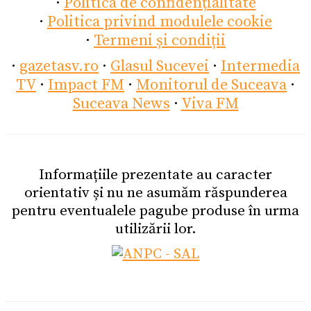
·
Politica de confidențialitate
·
Politica privind modulele cookie
·
Termeni și condiții
·
gazetasv.ro
·
Glasul Sucevei
·
Intermedia
TV
·
Impact FM
·
Monitorul de Suceava
·
Suceava News
·
Viva FM
Informațiile prezentate au caracter
orientativ și nu ne asumăm răspunderea
pentru eventualele pagube produse în urma
utilizării lor.