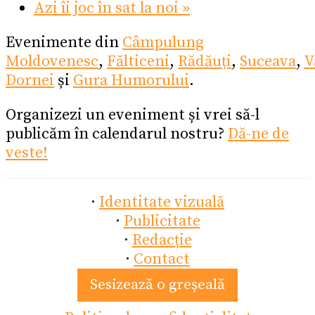
Azi îi joc în sat la noi
»
Evenimente din
Câmpulung
Moldovenesc
,
Fălticeni
,
Rădăuți
,
Suceava
,
V
Dornei
și
Gura Humorului
.
Organizezi un eveniment și vrei să-l
publicăm în calendarul nostru?
Dă-ne de
veste!
·
Identitate vizuală
·
Publicitate
·
Redacție
·
Contact
Sesizează o greșeală