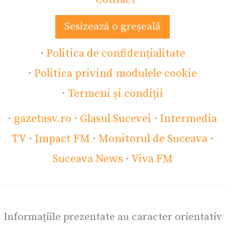
Sesizează o greșeală
·
Politica de confidențialitate
·
Politica privind modulele cookie
·
Termeni și condiții
·
gazetasv.ro
·
Glasul Sucevei
·
Intermedia
TV
·
Impact FM
·
Monitorul de Suceava
·
Suceava News
·
Viva FM
Informațiile prezentate au caracter orientativ