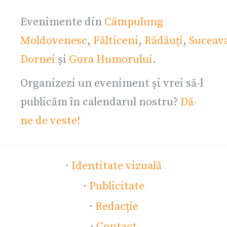
Evenimente din
Câmpulung
Moldovenesc
,
Fălticeni
,
Rădăuți
,
Suceav
Dornei
și
Gura Humorului
.
Organizezi un eveniment și vrei să-l
publicăm în calendarul nostru?
Dă-
ne de veste!
·
Identitate vizuală
·
Publicitate
·
Redacție
·
Contact