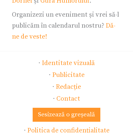
Dornei
și
Gura Humorului
.
Organizezi un eveniment și vrei să-l
publicăm în calendarul nostru?
Dă-
ne de veste!
·
Identitate vizuală
·
Publicitate
·
Redacție
·
Contact
Sesizează o greșeală
·
Politica de confidențialitate