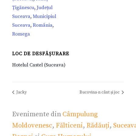
Țigănescu
,
Județul
Suceava
,
Municipiul
Suceava
,
România
,
Romega
LOC DE DESFĂȘURARE
Hotelul Castel (Suceava)
Jacky
Bucovina-n cânt și joc
Evenimente din
Câmpulung
Moldovenesc
,
Fălticeni
,
Rădăuți
,
Suceav